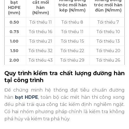
bạt
cắt mối
tróc mối hàn
tróc mối hàn
HDPE
hàn
kép (N/mm)
đùn (N/mm)
(mm)
(N/mm)
0.50
Tối thiểu 11
Tối thiểu 8
Tối thiểu 7
0.75
Tối thiểu 16
Tối thiểu 11
Tối thiểu 10
1.00
Tối thiểu 21
Tối thiểu 15
Tối thiểu 13
1.50
Tối thiểu 32
Tối thiểu 22
Tối thiểu 20
2.00
Tối thiểu 43
Tối thiểu 29
Tối thiểu 26
Quy trình kiểm tra chất lượng đường hàn
tại công trình
Để chứng minh hệ thống đạt tiêu chuẩn đường
hàn
bạt HDPE
, toàn bộ các mét hàn thi công xong
đều phải trải qua công tác kiểm định nghiêm ngặt.
Có hai nhóm phương pháp chính là kiểm tra không
phá hủy và kiểm tra phá hủy.