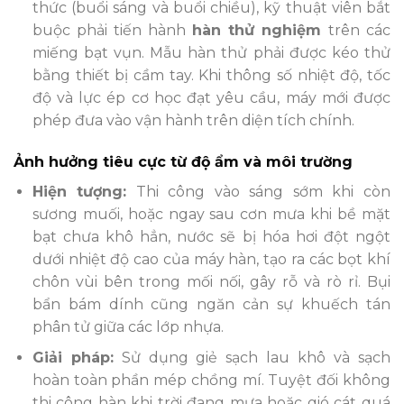
thức (buổi sáng và buổi chiều), kỹ thuật viên bắt
buộc phải tiến hành
hàn thử nghiệm
trên các
miếng bạt vụn. Mẫu hàn thử phải được kéo thử
bằng thiết bị cầm tay. Khi thông số nhiệt độ, tốc
độ và lực ép cơ học đạt yêu cầu, máy mới được
phép đưa vào vận hành trên diện tích chính.
Ảnh hưởng tiêu cực từ độ ẩm và môi trường
Hiện tượng:
Thi công vào sáng sớm khi còn
sương muối, hoặc ngay sau cơn mưa khi bề mặt
bạt chưa khô hẳn, nước sẽ bị hóa hơi đột ngột
dưới nhiệt độ cao của máy hàn, tạo ra các bọt khí
chôn vùi bên trong mối nối, gây rỗ và rò rỉ. Bụi
bẩn bám dính cũng ngăn cản sự khuếch tán
phân tử giữa các lớp nhựa.
Giải pháp:
Sử dụng giẻ sạch lau khô và sạch
hoàn toàn phần mép chồng mí. Tuyệt đối không
thi công hàn khi trời đang mưa hoặc gió cát quá