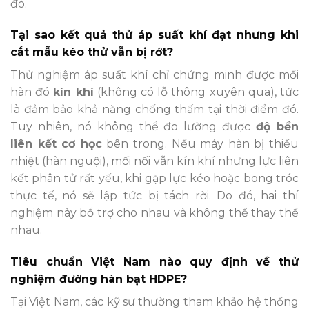
đó.
Tại sao kết quả thử áp suất khí đạt nhưng khi
cắt mẫu kéo thử vẫn bị rớt?
Thử nghiệm áp suất khí chỉ chứng minh được mối
hàn đó
kín khí
(không có lỗ thông xuyên qua), tức
là đảm bảo khả năng chống thấm tại thời điểm đó.
Tuy nhiên, nó không thể đo lường được
độ bền
liên kết cơ học
bên trong. Nếu máy hàn bị thiếu
nhiệt (hàn nguội), mối nối vẫn kín khí nhưng lực liên
kết phân tử rất yếu, khi gặp lực kéo hoặc bong tróc
thực tế, nó sẽ lập tức bị tách rời. Do đó, hai thí
nghiệm này bổ trợ cho nhau và không thể thay thế
nhau.
Tiêu chuẩn Việt Nam nào quy định về thử
nghiệm đường hàn bạt HDPE?
Tại Việt Nam, các kỹ sư thường tham khảo hệ thống