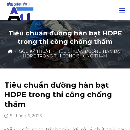
Skip
to
content
Tiêu chuẩn đường hàn bạt HDPE
trong thi công chống thấm
-
GÓC KỸ THUẬT
-
TIÊU CHUẨN ĐƯỜNG HÀN BẠT
HDPE TRONG THI CÔNG CHỐNG THẤM
Tiêu chuẩn đường hàn bạt
HDPE trong thi công chống
thấm
9 Tháng 6, 2026
Đối với các công trình thủy lợi, xử lý chất thải hay