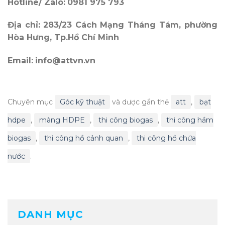
Hotline/ Zalo:
0981 975 793
Địa chỉ:
283/23 Cách Mạng Tháng Tám, phường
Hòa Hưng, Tp.Hồ Chí Minh
Email:
info@attvn.vn
Chuyên mục
Góc kỹ thuật
và dược gắn thẻ
att
,
bạt
hdpe
,
màng HDPE
,
thi công biogas
,
thi công hầm
biogas
,
thi công hồ cảnh quan
,
thi công hồ chứa
nước
.
DANH MỤC