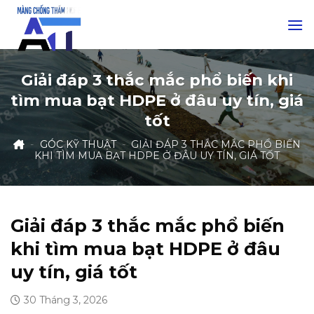
Skip
to
content
Giải đáp 3 thắc mắc phổ biến khi
tìm mua bạt HDPE ở đâu uy tín, giá
tốt
-
GÓC KỸ THUẬT
-
GIẢI ĐÁP 3 THẮC MẮC PHỔ BIẾN
KHI TÌM MUA BẠT HDPE Ở ĐÂU UY TÍN, GIÁ TỐT
Giải đáp 3 thắc mắc phổ biến
khi tìm mua bạt HDPE ở đâu
uy tín, giá tốt
30 Tháng 3, 2026