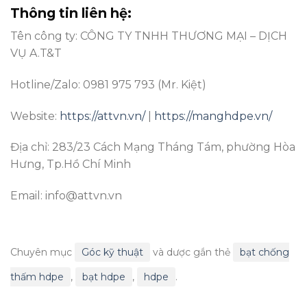
Thông tin liên hệ:
Tên công ty: CÔNG TY TNHH THƯƠNG MẠI – DỊCH
VỤ A.T&T
Hotline/Zalo: 0981 975 793 (Mr. Kiệt)
Website:
https://attvn.vn/
|
https://manghdpe.vn/
Địa chỉ: 283/23 Cách Mạng Tháng Tám, phường Hòa
Hưng, Tp.Hồ Chí Minh
Email: info@attvn.vn
Chuyên mục
Góc kỹ thuật
và dược gắn thẻ
bạt chống
thấm hdpe
,
bạt hdpe
,
hdpe
.