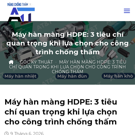
Skip
to
content
Máy hàn màng HDPE: 3 tiêu chí
quan trọng khi lựa chọn cho công
trình chống thấm
-
GÓC KỸ THUẬT
-
MÁY HÀN MÀNG HDPE: 3 TIÊU
CHÍ QUAN TRỌNG KHI LỰA CHỌN CHO CÔNG TRÌNH
CHỐNG THẤM
Máy hàn màng HDPE: 3 tiêu
chí quan trọng khi lựa chọn
cho công trình chống thấm
9 Tháng 6, 2026