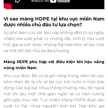
Vì sao màng HDPE tại khu vực miền Nam
được nhiều chủ đầu tư lựa chọn?
Sự phổ biến của vật liệu này không đến từ sự ngẫu
nhiên mà xuất phát từ những đặc tính lý hóa vượt
trội, giải quyết được những bài toán khó về địa chất
và thời tiết đặc thù tại địa phương.
Màng HDPE phù hợp với điều kiện khí hậu nắng
nóng miền Nam
Khu vực Nam Bộ có số giờ nắng trong năm rất cao,
kèm theo đó là chỉ số tia cực tím luôn ở mức báo
động. Các loại bạt nhựa thông thường nếu để ngoài
trời chỉ sau một thời gian ngắn sẽ có hiện tượng
giòn gãy, mục nát. Tuy nhiên, Màng HDPE được sản
xuất từ hạt nhựa nguyên sinh kết hợp phụ gia