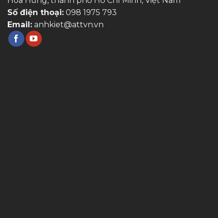
Hòa Hưng, thành phố Hồ Chí Minh, Việt Nam
Số điện thoại:
098 1975 793
Email:
anhkiet@attvn.vn