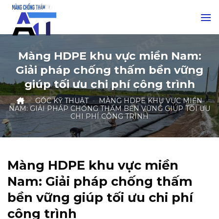
Skip
to
content
Màng HDPE khu vực miền Nam:
Giải pháp chống thấm bền vững
giúp tối ưu chi phí công trình
-
GÓC KỸ THUẬT
-
MÀNG HDPE KHU VỰC MIỀN
NAM: GIẢI PHÁP CHỐNG THẤM BỀN VỮNG GIÚP TỐI ƯU
CHI PHÍ CÔNG TRÌNH
Màng HDPE khu vực miền
Nam: Giải pháp chống thấm
bền vững giúp tối ưu chi phí
công trình