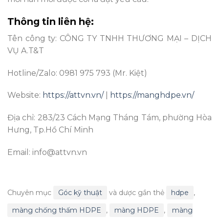
Thông tin liên hệ:
Tên công ty: CÔNG TY TNHH THƯƠNG MẠI – DỊCH
VỤ A.T&T
Hotline/Zalo: 0981 975 793 (Mr. Kiệt)
Website:
https://attvn.vn/
|
https://manghdpe.vn/
Địa chỉ: 283/23 Cách Mạng Tháng Tám, phường Hòa
Hưng, Tp.Hồ Chí Minh
Email: info@attvn.vn
Chuyên mục
Góc kỹ thuật
và dược gắn thẻ
hdpe
,
màng chống thấm HDPE
,
màng HDPE
,
màng