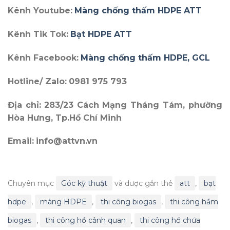
Kênh Youtube:
Màng chống thấm HDPE ATT
Kênh Tik Tok:
Bạt HDPE ATT
Kênh Facebook:
Màng chống thấm HDPE, GCL
Hotline/ Zalo:
0981 975 793
Địa chỉ:
283/23 Cách Mạng Tháng Tám, phường
Hòa Hưng, Tp.Hồ Chí Minh
Email:
info@attvn.vn
Chuyên mục
Góc kỹ thuật
và dược gắn thẻ
att
,
bạt
hdpe
,
màng HDPE
,
thi công biogas
,
thi công hầm
biogas
,
thi công hồ cảnh quan
,
thi công hồ chứa