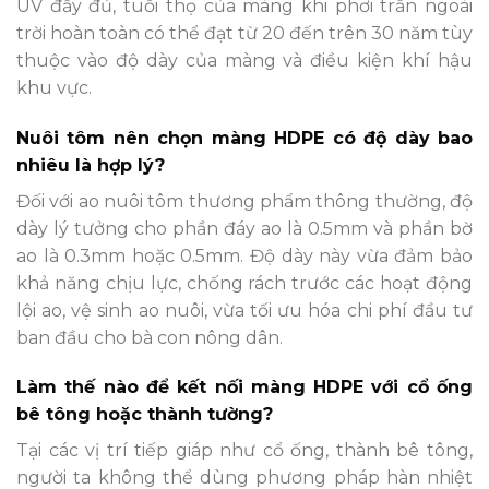
UV đầy đủ, tuổi thọ của màng khi phơi trần ngoài
trời hoàn toàn có thể đạt từ 20 đến trên 30 năm tùy
thuộc vào độ dày của màng và điều kiện khí hậu
khu vực.
Nuôi tôm nên chọn màng HDPE có độ dày bao
nhiêu là hợp lý?
Đối với ao nuôi tôm thương phẩm thông thường, độ
dày lý tưởng cho phần đáy ao là 0.5mm và phần bờ
ao là 0.3mm hoặc 0.5mm. Độ dày này vừa đảm bảo
khả năng chịu lực, chống rách trước các hoạt động
lội ao, vệ sinh ao nuôi, vừa tối ưu hóa chi phí đầu tư
ban đầu cho bà con nông dân.
Làm thế nào để kết nối màng HDPE với cổ ống
bê tông hoặc thành tường?
Tại các vị trí tiếp giáp như cổ ống, thành bê tông,
người ta không thể dùng phương pháp hàn nhiệt