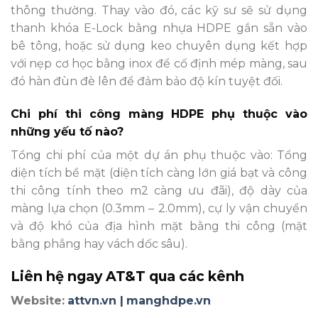
thông thường. Thay vào đó, các kỹ sư sẽ sử dụng
thanh khóa E-Lock bằng nhựa HDPE gắn sẵn vào
bê tông, hoặc sử dụng keo chuyên dụng kết hợp
với nẹp cơ học bằng inox để cố định mép màng, sau
đó hàn đùn đè lên để đảm bảo độ kín tuyệt đối.
Chi phí thi công màng HDPE phụ thuộc vào
những yếu tố nào?
Tổng chi phí của một dự án phụ thuộc vào: Tổng
diện tích bề mặt (diện tích càng lớn giá bạt và công
thi công tính theo m2 càng ưu đãi), độ dày của
màng lựa chọn (0.3mm – 2.0mm), cự ly vận chuyển
và độ khó của địa hình mặt bằng thi công (mặt
bằng phẳng hay vách dốc sâu).
Liên hệ ngay AT&T qua các kênh
Website:
attvn.vn |
manghdpe.vn