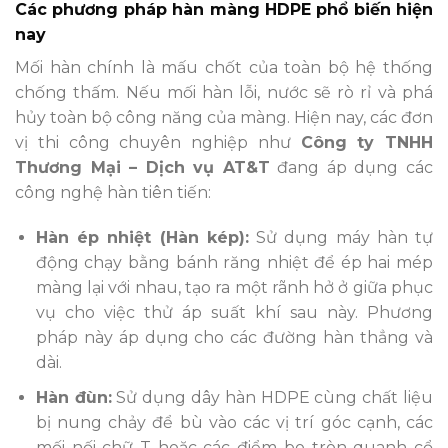
Các phương pháp hàn màng HDPE phổ biến hiện
nay
Mối hàn chính là mấu chốt của toàn bộ hệ thống
chống thấm. Nếu mối hàn lỗi, nước sẽ rò rỉ và phá
hủy toàn bộ công năng của màng. Hiện nay, các đơn
vị thi công chuyên nghiệp như
Công ty TNHH
Thương Mại – Dịch vụ AT&T
đang áp dụng các
công nghệ hàn tiên tiến:
Hàn ép nhiệt (Hàn kép):
Sử dụng máy hàn tự
động chạy bằng bánh răng nhiệt để ép hai mép
màng lại với nhau, tạo ra một rãnh hở ở giữa phục
vụ cho việc thử áp suất khí sau này. Phương
pháp này áp dụng cho các đường hàn thẳng và
dài.
Hàn đùn:
Sử dụng dây hàn HDPE cùng chất liệu
bị nung chảy để bù vào các vị trí góc cạnh, các
mối nối chữ T hoặc các điểm bo tròn quanh cổ