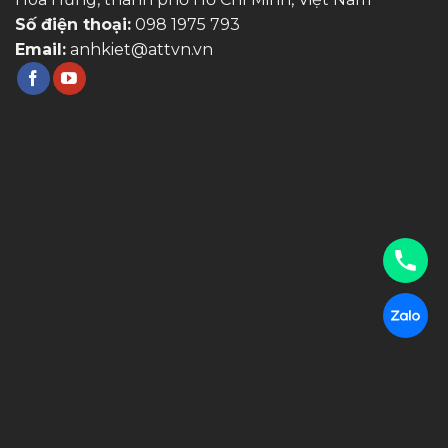
Số điện thoại:
098 1975 793
Email:
anhkiet@attvn.vn