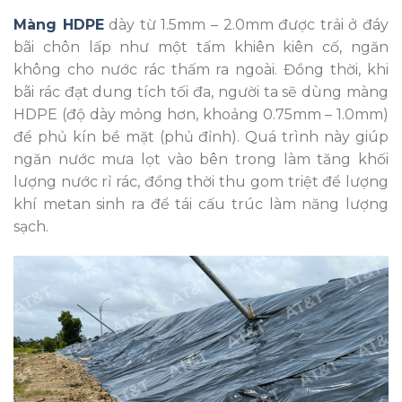
Màng HDPE
dày từ 1.5mm – 2.0mm được trải ở đáy
bãi chôn lấp như một tấm khiên kiên cố, ngăn
không cho nước rác thấm ra ngoài. Đồng thời, khi
bãi rác đạt dung tích tối đa, người ta sẽ dùng màng
HDPE (độ dày mỏng hơn, khoảng 0.75mm – 1.0mm)
để phủ kín bề mặt (phủ đỉnh). Quá trình này giúp
ngăn nước mưa lọt vào bên trong làm tăng khối
lượng nước rỉ rác, đồng thời thu gom triệt để lượng
khí metan sinh ra để tái cấu trúc làm năng lượng
sạch.