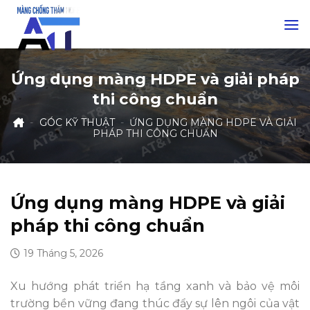
Skip
to
content
Ứng dụng màng HDPE và giải pháp
thi công chuẩn
-
GÓC KỸ THUẬT
-
ỨNG DỤNG MÀNG HDPE VÀ GIẢI
PHÁP THI CÔNG CHUẨN
Ứng dụng màng HDPE và giải
pháp thi công chuẩn
19 Tháng 5, 2026
Xu hướng phát triển hạ tầng xanh và bảo vệ môi
trường bền vững đang thúc đẩy sự lên ngôi của vật