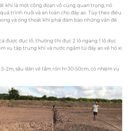
oát khí là một công đoạn vô cùng quan trọng, nó
quá trình nuôi và an toàn cho đáy ao. Tùy theo điều
hong và ống thoát khí phải đảm bảo những vấn đề
cá được đục lỗ, thường thì đục 2 lỗ ngang 1 lỗ dọc
iệm vụ tập trung khí và nước ngầm từ đấy ao về hố xi
1.5-2m, sâu dần về tâm rốn h=30-50cm, có nhiệm vụ