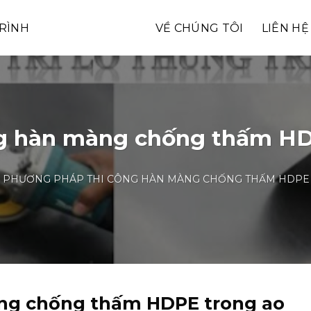
RÌNH
GÓC KỸ THUẬT
VỀ CHÚNG TÔI
LIÊN HỆ
g hàn màng chống thấm HD
PHƯƠNG PHÁP THI CÔNG HÀN MÀNG CHỐNG THẤM HDPE 
ng chống thấm HDPE trong ao