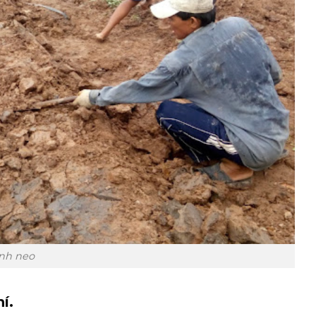
nh neo
í.