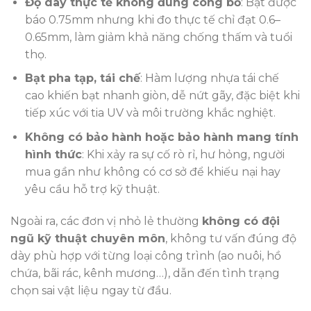
Độ dày thực tế không đúng công bố
: Bạt được
báo 0.75mm nhưng khi đo thực tế chỉ đạt 0.6–
0.65mm, làm giảm khả năng chống thấm và tuổi
thọ.
Bạt pha tạp, tái chế
: Hàm lượng nhựa tái chế
cao khiến bạt nhanh giòn, dễ nứt gãy, đặc biệt khi
tiếp xúc với tia UV và môi trường khắc nghiệt.
Không có bảo hành hoặc bảo hành mang tính
hình thức
: Khi xảy ra sự cố rò rỉ, hư hỏng, người
mua gần như không có cơ sở để khiếu nại hay
yêu cầu hỗ trợ kỹ thuật.
Ngoài ra, các đơn vị nhỏ lẻ thường
không có đội
ngũ kỹ thuật chuyên môn
, không tư vấn đúng độ
dày phù hợp với từng loại công trình (ao nuôi, hồ
chứa, bãi rác, kênh mương…), dẫn đến tình trạng
chọn sai vật liệu ngay từ đầu.