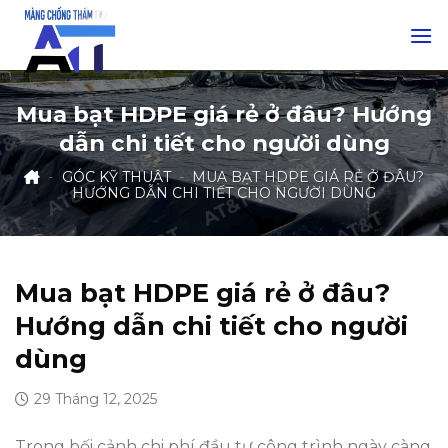
Skip
to
content
Mua bạt HDPE giá rẻ ở đâu? Hướng
dẫn chi tiết cho người dùng
-
GÓC KỸ THUẬT
-
MUA BẠT HDPE GIÁ RẺ Ở ĐÂU?
HƯỚNG DẪN CHI TIẾT CHO NGƯỜI DÙNG
Mua bạt HDPE giá rẻ ở đâu?
Hướng dẫn chi tiết cho người
dùng
29 Tháng 12, 2025
Trong bối cảnh chi phí đầu tư công trình ngày càng