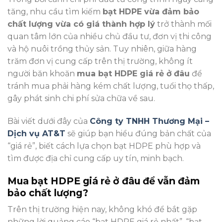
tăng, nhu cầu tìm kiếm
bạt HDPE vừa đảm bảo
chất lượng vừa có giá thành hợp lý
trở thành mối
quan tâm lớn của nhiều chủ đầu tư, đơn vị thi công
và hộ nuôi trồng thủy sản. Tuy nhiên, giữa hàng
trăm đơn vị cung cấp trên thị trường, không ít
người băn khoăn
mua bạt HDPE giá rẻ ở đâu
để
tránh mua phải hàng kém chất lượng, tuổi thọ thấp,
gây phát sinh chi phí sửa chữa về sau.
Bài viết dưới đây của
Công ty TNHH Thương Mại –
Dịch vụ AT&T
sẽ giúp bạn hiểu đúng bản chất của
“giá rẻ”, biết cách lựa chọn bạt HDPE phù hợp và
tìm được địa chỉ cung cấp uy tín, minh bạch.
Mua bạt HDPE giá rẻ ở đâu để vẫn đảm
bảo chất lượng?
Trên thị trường hiện nay, không khó để bắt gặp
những lời quảng cáo “bạt HDPE giá rẻ nhất”, “bạt