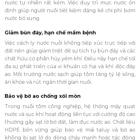
nước tự nhiên rất kém. Việc duy trì mực nước ổn
định giúp người nuôi tiết kiệm đáng kể chi phí bơm
nước bổ sung.
Giảm bùn đáy, hạn chế mầm bệnh
Việc cách ly nước nuôi không tiếp xúc trực tiếp với
đất nền giúp giảm triệt để sự tích tụ bùn đáy và các
chất hữu cơ phân hủy yếm khí. Điều này hạn chế tối
đa sự phát triển của vi khuẩn có hại và khí độc đáy
ao. Môi trường nước sạch giúp tôm tăng tỷ lệ sống,
ăn khỏe và rút ngắn thời gian nuôi.
Bảo vệ bờ ao chống xói mòn
Trong nuôi tôm công nghiệp, hệ thống máy quạt
nước và sục khí hoạt động liên tục với cường độ cao
thường gây sạt lở bờ đất, làm đục nước ao. Chất liệu
HDPE bền vững giúp bảo vệ mái taluy và bờ ao
không bị sạt lở do dòng chảy mạnh hoặc tác động