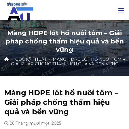
Skip
to
content
Màng HDPE lót hồ nuôi tôm – Giải
pháp chống thấm hiệu quả và bền
vững
-
GÓC KỸ THUẬT
-
MÀNG HDPE LÓT HỒ NUÔI TÔM –
GIẢI PHÁP CHỐNG THẤM HIỆU QUẢ VÀ BỀN VỮNG
Màng HDPE lót hồ nuôi tôm –
Giải pháp chống thấm hiệu
quả và bền vững
26 Tháng mười một, 2025