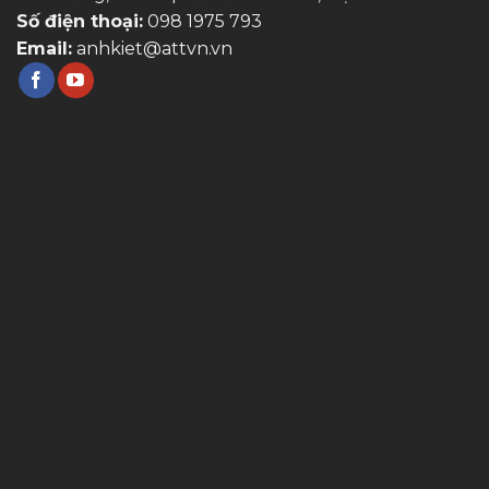
Số điện thoại:
098 1975 793
Email:
anhkiet@attvn.vn