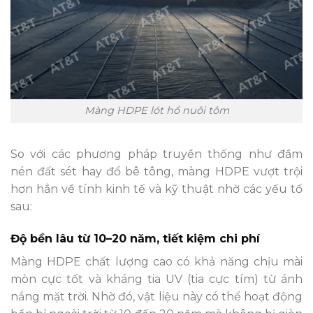
Màng HDPE lót hồ nuôi tôm
So với các phương pháp truyền thống như đầm
nén đất sét hay đổ bê tông, màng HDPE vượt trội
hơn hẳn về tính kinh tế và kỹ thuật nhờ các yếu tố
sau:
Độ bền lâu từ 10–20 năm, tiết kiệm chi phí
Màng HDPE chất lượng cao có khả năng chịu mài
mòn cực tốt và kháng tia UV (tia cực tím) từ ánh
nắng mặt trời. Nhờ đó, vật liệu này có thể hoạt động