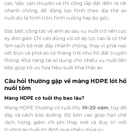
cao. Việc vận chuyển và thi công lắp đặt diễn ra rất
nhanh chóng, dễ dàng tạo hình theo địa thế ao
nuôi dù là hình tròn, hình vuông hay bo góc.
Đặc biệt, công tác vệ sinh ao sau vụ nuôi trở nên cực
kỳ đơn giản. Chỉ cần dùng vòi xịt áp lực cao là có thể
làm sạch bề mặt đáy nhanh chóng, thay vì phải nạo
vét bùn và phơi ao cả tháng trời như hồ đất truyền
thống. Khả năng tái sử dụng cho nhiều vụ nuôi liên
tiếp giúp tối ưu hóa hiệu suất khai thác ao.
Câu hỏi thường gặp về màng HDPE lót hồ
nuôi tôm
Màng HDPE có tuổi thọ bao lâu?
Màng HDPE thường có tuổi thọ
10–20 năm
, tùy độ
dày và cách bảo dưỡng. Độ bền cao giúp hạn chế
rách, hỏng, giảm chi phí thay mới và duy trì môi
trường ao nuôi ổn định qua nhiều mùa vụ.