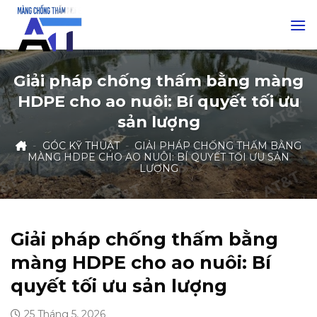
Skip
to
content
Giải pháp chống thấm bằng màng
HDPE cho ao nuôi: Bí quyết tối ưu
sản lượng
-
GÓC KỸ THUẬT
-
GIẢI PHÁP CHỐNG THẤM BẰNG
MÀNG HDPE CHO AO NUÔI: BÍ QUYẾT TỐI ƯU SẢN
LƯỢNG
Giải pháp chống thấm bằng
màng HDPE cho ao nuôi: Bí
quyết tối ưu sản lượng
25 Tháng 5, 2026