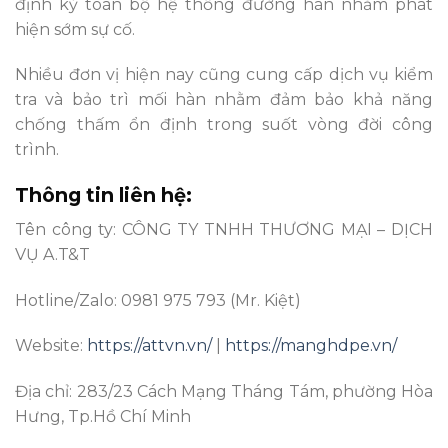
định kỳ toàn bộ hệ thống đường hàn nhằm phát
hiện sớm sự cố.
Nhiều đơn vị hiện nay cũng cung cấp dịch vụ kiểm
tra và bảo trì mối hàn nhằm đảm bảo khả năng
chống thấm ổn định trong suốt vòng đời công
trình.
Thông tin liên hệ:
Tên công ty: CÔNG TY TNHH THƯƠNG MẠI – DỊCH
VỤ A.T&T
Hotline/Zalo: 0981 975 793 (Mr. Kiệt)
Website:
https://attvn.vn/
|
https://manghdpe.vn/
Địa chỉ: 283/23 Cách Mạng Tháng Tám, phường Hòa
Hưng, Tp.Hồ Chí Minh