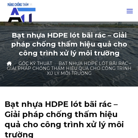
Skip
to
content
Bạt nhựa HDPE lót bãi rác – Giải
pháp chống thấm hiệu quả cho
công trình xử lý môi trường
-
GÓC KỸ THUẬT
-
BẠT NHỰA HDPE LÓT BÃI RÁC –
GIẢI PHÁP CHỐNG THẤM HIỆU QUẢ CHO CÔNG TRÌNH
XỬ LÝ MÔI TRƯỜNG
Bạt nhựa HDPE lót bãi rác –
Giải pháp chống thấm hiệu
quả cho công trình xử lý môi
trường