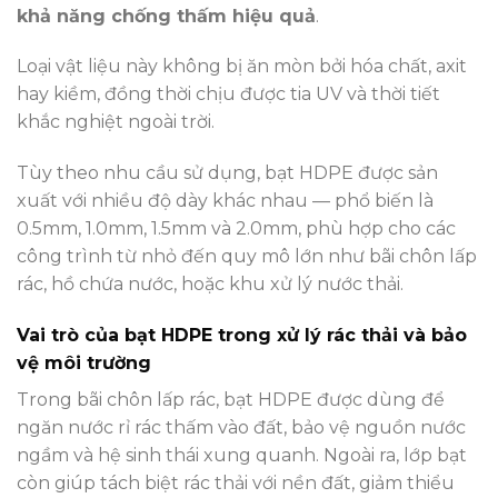
khả năng chống thấm hiệu quả
.
Loại vật liệu này không bị ăn mòn bởi hóa chất, axit
hay kiềm, đồng thời chịu được tia UV và thời tiết
khắc nghiệt ngoài trời.
Tùy theo nhu cầu sử dụng, bạt HDPE được sản
xuất với nhiều độ dày khác nhau — phổ biến là
0.5mm, 1.0mm, 1.5mm và 2.0mm, phù hợp cho các
công trình từ nhỏ đến quy mô lớn như bãi chôn lấp
rác, hồ chứa nước, hoặc khu xử lý nước thải.
Vai trò của bạt HDPE trong xử lý rác thải và bảo
vệ môi trường
Trong bãi chôn lấp rác, bạt HDPE được dùng để
ngăn nước rỉ rác thấm vào đất, bảo vệ nguồn nước
ngầm và hệ sinh thái xung quanh. Ngoài ra, lớp bạt
còn giúp tách biệt rác thải với nền đất, giảm thiểu