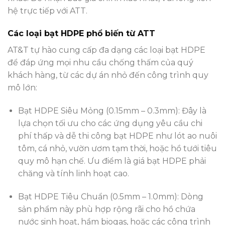
hệ trực tiếp với ATT.
Các loại bạt HDPE phổ biến từ ATT
AT&T tự hào cung cấp đa dạng các loại
bạt HDPE
để đáp ứng mọi nhu cầu
chống thấm
của quý
khách hàng, từ các dự án nhỏ đến công trình quy
mô lớn:
Bạt HDPE Siêu Mỏng (0.15mm – 0.3mm): Đây là
lựa chọn tối ưu cho các ứng dụng yêu cầu chi
phí thấp và dễ thi công bạt HDPE như lót ao nuôi
tôm, cá nhỏ, vườn ươm tạm thời, hoặc hồ tưới tiêu
quy mô hạn chế. Ưu điểm là giá bạt HDPE phải
chăng và tính linh hoạt cao.
Bạt HDPE Tiêu Chuẩn (0.5mm – 1.0mm): Dòng
sản phẩm này phù hợp rộng rãi cho hồ chứa
nước sinh hoạt, hầm biogas, hoặc các công trình