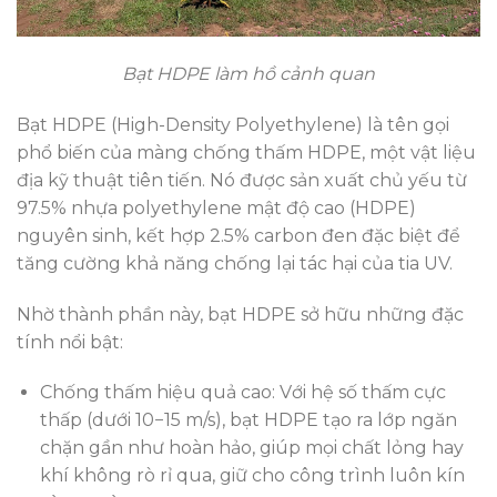
Bạt HDPE làm hồ cảnh quan
Bạt HDPE (High-Density Polyethylene) là tên gọi
phổ biến của màng chống thấm HDPE, một vật liệu
địa kỹ thuật tiên tiến. Nó được sản xuất chủ yếu từ
97.5% nhựa polyethylene mật độ cao (HDPE)
nguyên sinh, kết hợp 2.5% carbon đen đặc biệt để
tăng cường khả năng chống lại tác hại của tia UV.
Nhờ thành phần này, bạt HDPE sở hữu những đặc
tính nổi bật:
Chống thấm hiệu quả cao: Với hệ số thấm cực
thấp (dưới 10−15 m/s), bạt HDPE tạo ra lớp ngăn
chặn gần như hoàn hảo, giúp mọi chất lỏng hay
khí không rò rỉ qua, giữ cho công trình luôn kín