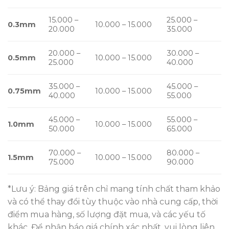
15.000 –
25.000 –
0.3mm
10.000 – 15.000
20.000
35.000
20.000 –
30.000 –
0.5mm
10.000 – 15.000
25.000
40.000
35.000 –
45.000 –
0.75mm
10.000 – 15.000
40.000
55.000
45.000 –
55.000 –
1.0mm
10.000 – 15.000
50.000
65.000
70.000 –
80.000 –
1.5mm
10.000 – 15.000
75.000
90.000
*Lưu ý: Bảng giá trên chỉ mang tính chất tham khảo
và có thể thay đổi tùy thuộc vào nhà cung cấp, thời
điểm mua hàng, số lượng đặt mua, và các yếu tố
khác. Để nhận báo giá chính xác nhất, vui lòng liên