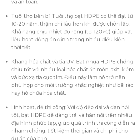
và an toàn.
Tuổi thọ bền bỉ: Tuổi thọ bạt HDPE có thể đạt từ
10-20 năm
, thậm chí lâu hơn khi được chôn lấp.
Khả năng chịu nhiệt độ rộng (tới 120∘C) giúp vật
liệu hoạt động ổn định trong nhiều điều kiện
thời tiết.
Kháng hóa chất và tia UV: Bạt nhựa HDPE chống
chịu tốt với nhiều loại hóa chất ăn mòn, axit, kiềm
và bức xạ tia cực tím. Điều này làm nó trở nên
phù hợp cho môi trường khắc nghiệt như bãi rác
hay hồ chứa hóa chất.
Linh hoạt, dễ thi công: Với độ dẻo dai và đàn hồi
tốt, bạt HDPE dễ dàng trải và hàn nối trên nhiều
địa hình phức tạp, giúp quá trình thi công diễn ra
nhanh chóng, tiết kiệm thời gian và chi phí cho
dự án của bạn.