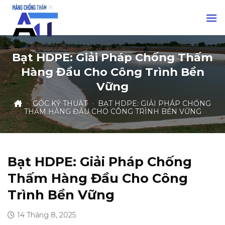
Skip
to
content
Bạt HDPE: Giải Pháp Chống Thấm
Hàng Đầu Cho Công Trình Bền
Vững
-
GÓC KỸ THUẬT
-
BẠT HDPE: GIẢI PHÁP CHỐNG
THẤM HÀNG ĐẦU CHO CÔNG TRÌNH BỀN VỮNG
Bạt HDPE: Giải Pháp Chống
Thấm Hàng Đầu Cho Công
Trình Bền Vững
14 Tháng 8, 2025