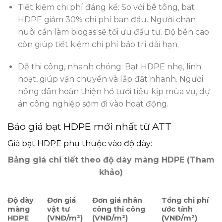
Tiết kiệm chi phí đáng kể: So với bê tông, bạt
HDPE giảm 30% chi phí ban đầu. Người chăn
nuôi cần làm biogas sẽ tối ưu đầu tư. Độ bền cao
còn giúp tiết kiệm chi phí bảo trì dài hạn.
Dễ thi công, nhanh chóng: Bạt HDPE nhẹ, linh
hoạt, giúp vận chuyển và lắp đặt nhanh. Người
nông dân hoàn thiện hồ tưới tiêu kịp mùa vụ, dự
án công nghiệp sớm đi vào hoạt động.
Báo giá bạt HDPE mới nhất từ ATT
Giá bạt HDPE phụ thuộc vào độ dày:
Bảng giá chi tiết theo độ dày màng HDPE (Tham
khảo)
Độ dày
Đơn giá
Đơn giá nhân
Tổng chi phí
màng
vật tư
công thi công
ước tính
HDPE
(VNĐ/m²)
(VNĐ/m²)
(VNĐ/m²)