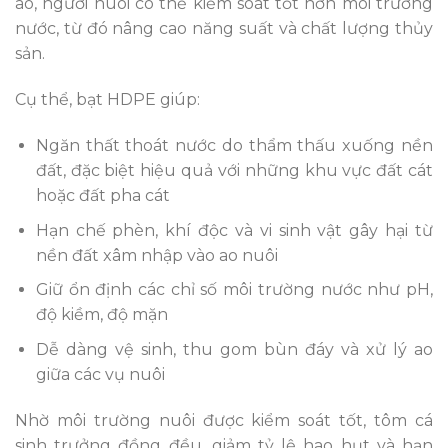
ao, người nuôi có thể kiểm soát tốt hơn môi trường
nước, từ đó nâng cao năng suất và chất lượng thủy
sản.
Cụ thể, bạt HDPE giúp:
Ngăn thất thoát nước do thẩm thấu xuống nền
đất, đặc biệt hiệu quả với những khu vực đất cát
hoặc đất pha cát
Hạn chế phèn, khí độc và vi sinh vật gây hại từ
nền đất xâm nhập vào ao nuôi
Giữ ổn định các chỉ số môi trường nước như pH,
độ kiềm, độ mặn
Dễ dàng vệ sinh, thu gom bùn đáy và xử lý ao
giữa các vụ nuôi
Nhờ môi trường nuôi được kiểm soát tốt, tôm cá
sinh trưởng đồng đều, giảm tỷ lệ hao hụt và hạn