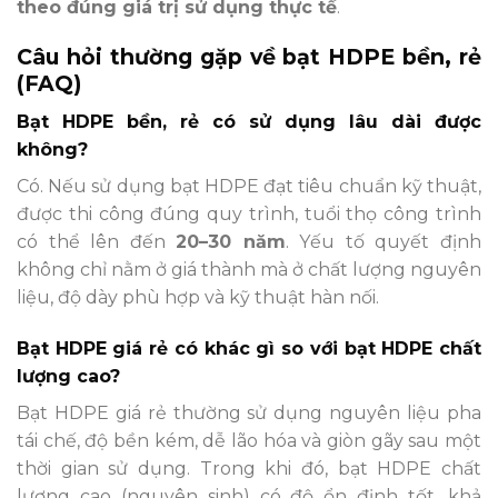
theo đúng giá trị sử dụng thực tế
.
Câu hỏi thường gặp về bạt HDPE bền, rẻ
(FAQ)
Bạt HDPE bền, rẻ có sử dụng lâu dài được
không?
Có. Nếu sử dụng bạt HDPE đạt tiêu chuẩn kỹ thuật,
được thi công đúng quy trình, tuổi thọ công trình
có thể lên đến
20–30 năm
. Yếu tố quyết định
không chỉ nằm ở giá thành mà ở chất lượng nguyên
liệu, độ dày phù hợp và kỹ thuật hàn nối.
Bạt HDPE giá rẻ có khác gì so với bạt HDPE chất
lượng cao?
Bạt HDPE giá rẻ thường sử dụng nguyên liệu pha
tái chế, độ bền kém, dễ lão hóa và giòn gãy sau một
thời gian sử dụng. Trong khi đó, bạt HDPE chất
lượng cao (nguyên sinh) có độ ổn định tốt, khả