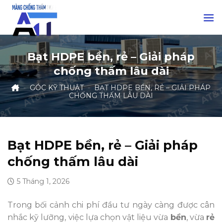
Skip
to
content
Bạt HDPE bền, rẻ – Giải pháp
chống thấm lâu dài
-
GÓC KỸ THUẬT
-
BẠT HDPE BỀN, RẺ – GIẢI PHÁP
CHỐNG THẤM LÂU DÀI
Bạt HDPE bền, rẻ – Giải pháp
chống thấm lâu dài
5 Tháng 1, 2026
Trong bối cảnh chi phí đầu tư ngày càng được cân
nhắc kỹ lưỡng, việc lựa chọn vật liệu vừa
bền
, vừa
rẻ