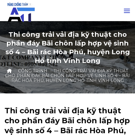
Skip
to
content
Thi công trải vải địa kỹ thuật cho
phần đáy Bãi chôn lấp hợp vệ sinh
số 4 – Bãi rác Hòa Phú, huyện Long
Hồ tỉnh Vĩnh Long
-
CÔNG TRÌNH
-
THI CÔNG TRẢI VẢI ĐỊA KỸ THUẬT
CHO PHẦN ĐÁY BÃI CHÔN LẤP HỢP VỆ SINH SỐ 4 – BÃI
RÁC HÒA PHÚ, HUYỆN LONG HỒ TỈNH VĨNH LONG
Thi công trải vải địa kỹ thuật
cho phần đáy Bãi chôn lấp hợp
vệ sinh số 4 – Bãi rác Hòa Phú,