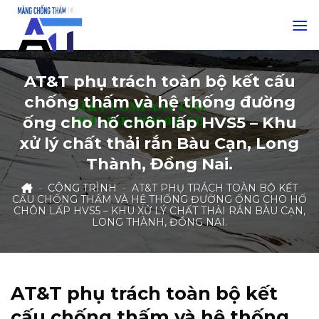
Skip
to
content
AT&T phụ trách toàn bộ kết cấu
chống thấm và hệ thống đường
ống cho hố chôn lấp HVS5 – Khu
xử lý chất thải rắn Bàu Cạn, Long
Thành, Đồng Nai.
-
CÔNG TRÌNH
-
AT&T PHỤ TRÁCH TOÀN BỘ KẾT
CẤU CHỐNG THẤM VÀ HỆ THỐNG ĐƯỜNG ỐNG CHO HỐ
CHÔN LẤP HVS5 – KHU XỬ LÝ CHẤT THẢI RẮN BÀU CẠN,
LONG THÀNH, ĐỒNG NAI.
AT&T phụ trách toàn bộ kết
cấu chống thấm và hệ thống